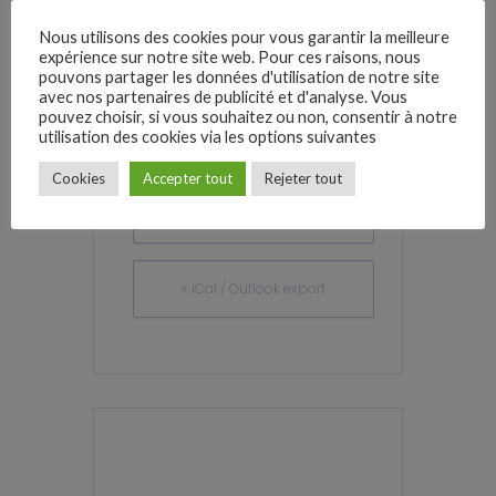
TARIF
Nous utilisons des cookies pour vous garantir la meilleure
120,00€
expérience sur notre site web. Pour ces raisons, nous
pouvons partager les données d'utilisation de notre site
avec nos partenaires de publicité et d'analyse. Vous
pouvez choisir, si vous souhaitez ou non, consentir à notre
utilisation des cookies via les options suivantes
Cookies
Accepter tout
Rejeter tout
+ Ajouter à mon Agenda Google
+ iCal / Outlook export